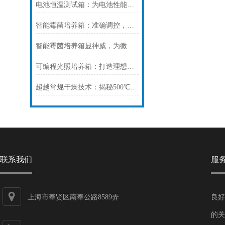
电池恒温测试箱：为电池性能检测提供稳定环境
智能霉菌培养箱：准确调控，提升培养效率
智能霉菌培养箱显神威，为微生物学研究保驾护航！
可编程光照培养箱：打造理想生长环境，提升作物品质
超越常规干燥技术：揭秘500℃高温真空干燥箱如何准确控制材料干燥过程
联系我们
服
上海市奉贤区南奉公路8589弄
良好
的关