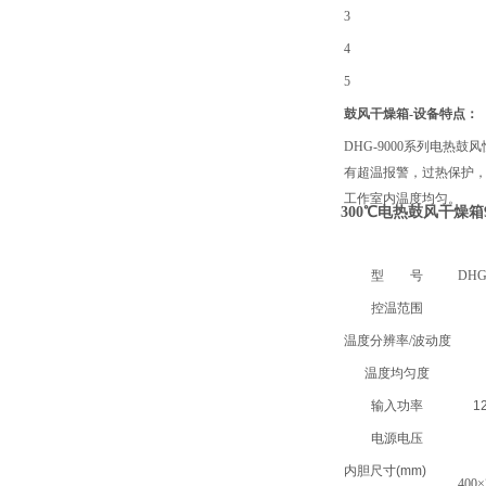
3
4
5
鼓风干燥箱-设备特点：
DHG-9000系列电
有超温报警，过热保护
工作室内温度均匀。
300℃电热鼓风干燥箱
型
号
D
HG
控温范围
温度分辨率/波动度
温度均匀度
输入功率
1
电源电压
内胆尺寸
(mm)
400×