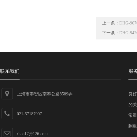
上一条：
DHG-9
下一条：
DHG-9
联系我们
服
上海市奉贤区南奉公路8589弄
良好
的关
021-57187907
常重
到重
rhao17@126.com