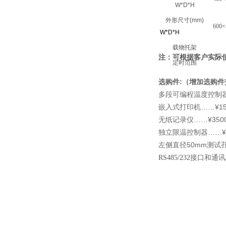
W*D*H
外形尺寸
(mm)
600×
W*D*H
载物托架
注：可根据客户实际
定时范围
:
选购件
（增加选购件
多段可编程温度控制
……¥15
嵌入式打印机
……¥3500
无纸记录仪
……¥3
独立限温控制器
50mm
左侧直径
测试
RS485/232
接口和通讯