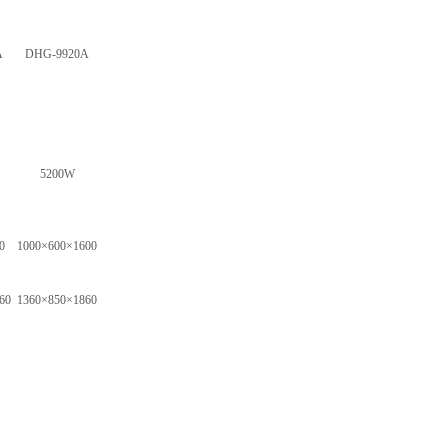
A
DHG-9920A
5200W
0
1000×600×1600
60
1360×850×1860