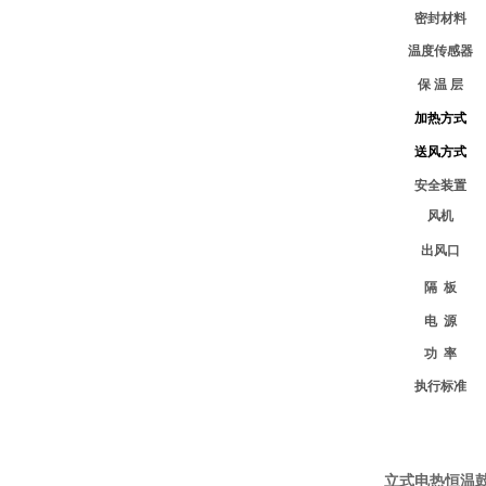
密封材料
温度传感器
保 温 层
加热方式
送风方式
安全装置
风机
出风口
隔 板
电 源
功 率
执行标准
立式电热恒温