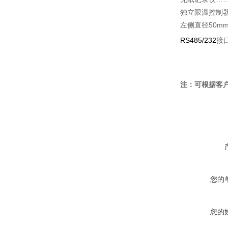
独立限温控制
50m
左侧直径
RS485/232
接
注：可根据客
您的
您的