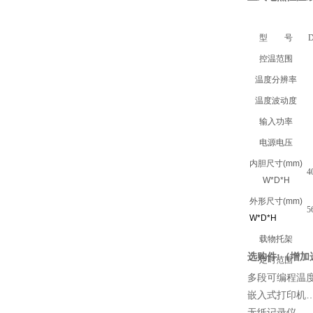
型
号
控温范围
温度分辨率
温度波动度
输入功率
电源电压
内胆尺寸
(mm)
4
W*D*H
外形尺寸
(mm)
5
W*D*H
载物托架
:
选购件
（增加
定时范围
多段可编程温
…
嵌入式打印机
……
无纸记录仪