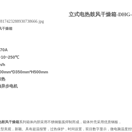
立式电热鼓风干燥箱
-DHG-
风干燥箱
70A
+10~250
℃
m/h
00mm*D350mm*H500mm
加热
轴异步电机
热鼓风干燥箱
系列箱体内胆采用不锈钢氩弧焊制而成，箱体外壳采用优质钢板，
造型美观，新颖。具有超温报警，过热保护，时间设置，双目数字显示，微电脑温度控