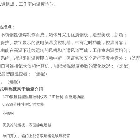
风道组成，工作室内温度均匀。
品持点：
用不锈钢氩弧焊制作而成，箱体外采用优质钢板，造型美观，新颖；
温保护、数字显示的微电脑温度控制器，带有定时功能，控温可靠；
统由能在高温下连续运转的风机和合适风道而成，工作室内温度均匀；
警系统、超过限制温度即自动中断，保证实验安全运行不发生意外；（选
接口可连接记录仪和计算机，能记录温湿度参数的变化状况；（选配）
液晶智能温控器；（选配）
速。（选配）
式电热鼓风干燥箱
介绍
LCD数显智能温度控制仪表
PID
控制 自整定功能
0-9999
分钟
/
小时定时功能
不锈钢
优质冷轧钢板，表面静电喷塑
单门开关。箱门上配备双层钢化玻璃视窗