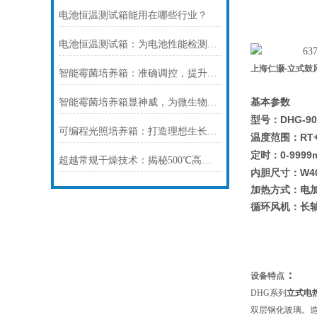
电池恒温测试箱能用在哪些行业？
电池恒温测试箱：为电池性能检测提供稳定环境
上海仁灏
-立式
鼓
智能霉菌培养箱：准确调控，提升培养效率
智能霉菌培养箱显神威，为微生物学研究保驾护航！
基本参数
DHG-90
型号：
可编程光照培养箱：打造理想生长环境，提升作物品质
RT
温度范围：
0-9999
定时：
超越常规干燥技术：揭秘500℃高温真空干燥箱如何准确控制材料干燥过程
W4
内胆尺寸：
加热方式：电
循环风机：长
：
设备特点
DHG
系列
立式电
双层钢化玻璃。