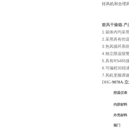
转风机和合理
-
鼓风干燥箱
产
1.
箱体内均采
2.
采用具有控
3.
热风循环系
4.
独立限温报
5.
RS485
具有
6.
30
可编程
段
7.
风机变频调
DHG-
9070A-
立
控温仪表
内胆材料
外壳材料
箱门