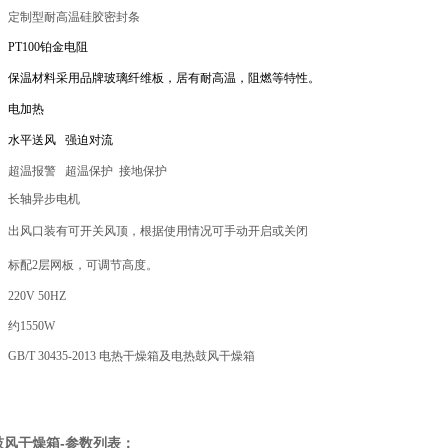
定制型耐高温硅胶密封条
PT100
铂金电阻
保温材料采用品牌玻璃纤维板，居有耐高温，阻燃等特性。
电加热
水平送风 强迫对流
超温报警 超温保护 接地保护
长轴异步电机
出风口装有可开关风顶，根据使用情况可手动开启或关闭
标配
2
层网板，可调节高度。
220V 50HZ
约
1550W
GB/T 30435-2013
电热干燥箱及电热鼓风干燥箱
-参数列表
鼓风干燥箱
：